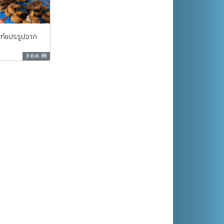
ฑ์แปรรูปจาก
3 ต.ค. 65