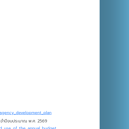
r_agency_development_plan
ะจำปีงบประมาณ พ.ศ. 2569
nd_use_of_the_annual_budget