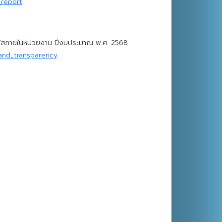
_report
งใสภายในหน่วยงาน ปีงบประมาณ พ.ศ. 2568
_and_transparency