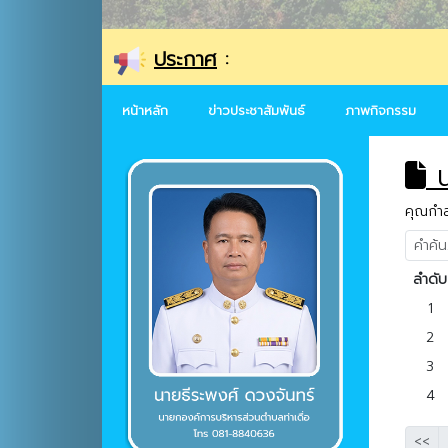
ประกาศ
:
หน้าหลัก
ข่าวประชาสัมพันธ์
ภาพกิจกรรม
น
คุณกำลั
ลำดับ
1
2
3
4
<<