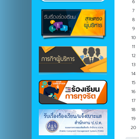
6
7
8
9
10
11
12
13
14
15
16
17
18
19
20