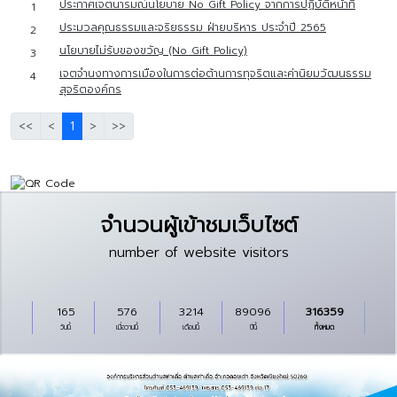
ประกาศเจตนารมณ์นโยบาย No Gift Policy จากการปฏิบัติหน้าที่
1
ประมวลคุณธรรมและจริยธรรม ฝ่ายบริหาร ประจำปี 2565
2
นโยบายไม่รับของขวัญ (No Gift Policy)
3
เจตจำนงทางการเมืองในการต่อต้านการทุจริตและค่านิยมวัฒนธรรม
4
สุจริตองค์กร
<<
<
1
>
>>
จำนวนผู้เข้าชมเว็บไซต์
number of website visitors
165
576
3214
89096
316359
วันนี้
เมื่อวานนี้
เดือนนี้
ปีนี้
ทั้งหมด