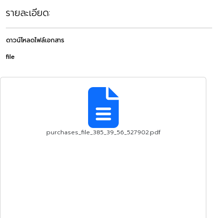
รายละเอียด:
ดาวน์โหลดไฟล์เอกสาร
file
purchases_file_385_39_56_527902.pdf