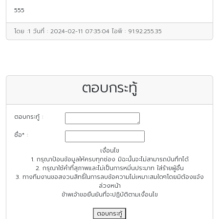
555
โดย :
1
วันที่ :
2024-02-11 07:35:04
ไอพี :
91.92.255.35
ตอบกระทู้
ตอบกระทู้ :
ชื่อ* :
เงื่อนไข
1. กรุณาป้อนข้อมูลให้ครบทุกช่อง มิฉะนั้นจะไม่สามารถบันทึกได้
2. กรุณาใช้คำที่สุภาพและไม่เป็นการหมิ่นประมาท ใส่ร้ายผู้อื่น
3. ทางทีมงานขอสงวนสิทธิ์ในการลบข้อความไม่เหมาะสมใดๆโดยมิต้องแจ้ง
ล่วงหน้า
ข้าพเจ้าขอยืนยันที่จะปฏิบัติตามเงื่อนไข
ตอบกระทู้