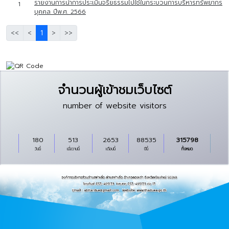
รายงานการนำการประเมินจริยธรรมไปใช้ในกระบวนการบริหารทรัพยากร
1
บุคคล ปีพ.ศ. 2566
<<
<
1
>
>>
จำนวนผู้เข้าชมเว็บไซต์
number of website visitors
180
513
2653
88535
315798
วันนี้
เมื่อวานนี้
เดือนนี้
ปีนี้
ทั้งหมด